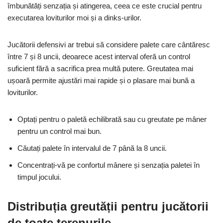
îmbunătăți senzația și atingerea, ceea ce este crucial pentru
executarea loviturilor moi și a dinks-urilor.
Jucătorii defensivi ar trebui să considere palete care cântăresc
între 7 și 8 uncii, deoarece acest interval oferă un control
suficient fără a sacrifica prea multă putere. Greutatea mai
ușoară permite ajustări mai rapide și o plasare mai bună a
loviturilor.
Optați pentru o paletă echilibrată sau cu greutate pe mâner
pentru un control mai bun.
Căutați palete în intervalul de 7 până la 8 uncii.
Concentrați-vă pe confortul mânere și senzația paletei în
timpul jocului.
Distribuția greutății pentru jucătorii
de toate terenurile