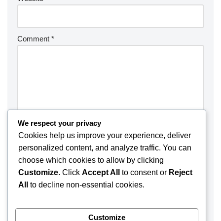
Comment
*
We respect your privacy
Cookies help us improve your experience, deliver
personalized content, and analyze traffic. You can
choose which cookies to allow by clicking
Customize
. Click
Accept All
to consent or
Reject
Save my name, email, and website in this browser for the
All
to decline non-essential cookies.
next time I comment.
Customize