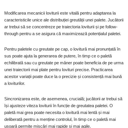
Modificarea mecanicii loviturii este vitală pentru adaptarea la
caracteristicile unice ale distribuției greutății unei palete. Jucătorii
ar trebui să se concentreze pe traiectoria loviturii și pe follow-
through pentru a se asigura că maximizează potențialul paletei.
Pentru paletele cu greutate pe cap, o lovitură mai pronunțată în
sus poate ajuta la generarea de putere, în timp ce o paletă
echilibrată sau cu greutate pe mâner poate beneficia de pe urma
unei traiectorii mai plate pentru lovituri precise. Practicarea
acestor variații poate duce la o precizie și consistență mai bună
a loviturilor.
Sincronizarea este, de asemenea, crucială; jucătorii ar trebui să
își ajusteze viteza loviturii în funcție de greutatea paletei. O
paletă mai grea poate necesita o lovitură mai lentă și mai
deliberată pentru a menține controlul, în timp ce o paletă mai
ușoară permite mișcări mai rapide și mai agile.