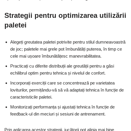
Strategii pentru optimizarea utilizării
paletei
Alegeți greutatea paletei potrivite pentru stilul dumneavoastră
de joc; paletele mai grele pot îmbunătăți puterea, în timp ce
cele mai ușoare îmbunătățesc manevrabilitatea.
Practicați cu diferite distribuții ale greutății pentru a găsi
echilibrul optim pentru tehnica și nivelul de confort.
Incorporați exerciții care se concentrează pe varietatea
loviturilor, permițându-vă să vă adaptați tehnica în funcție de
caracteristicile paletei.
Monitorizați performanța și ajustați tehnica în funcție de
feedback-ul din meciuri și sesiuni de antrenament.
Prin aplicarea acestor strategii, jucătorii pot alinia mai bine