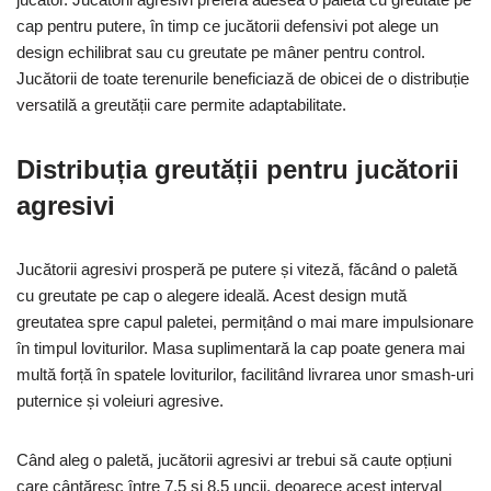
cap pentru putere, în timp ce jucătorii defensivi pot alege un
design echilibrat sau cu greutate pe mâner pentru control.
Jucătorii de toate terenurile beneficiază de obicei de o distribuție
versatilă a greutății care permite adaptabilitate.
Distribuția greutății pentru jucătorii
agresivi
Jucătorii agresivi prosperă pe putere și viteză, făcând o paletă
cu greutate pe cap o alegere ideală. Acest design mută
greutatea spre capul paletei, permițând o mai mare impulsionare
în timpul loviturilor. Masa suplimentară la cap poate genera mai
multă forță în spatele loviturilor, facilitând livrarea unor smash-uri
puternice și voleiuri agresive.
Când aleg o paletă, jucătorii agresivi ar trebui să caute opțiuni
care cântăresc între 7,5 și 8,5 uncii, deoarece acest interval