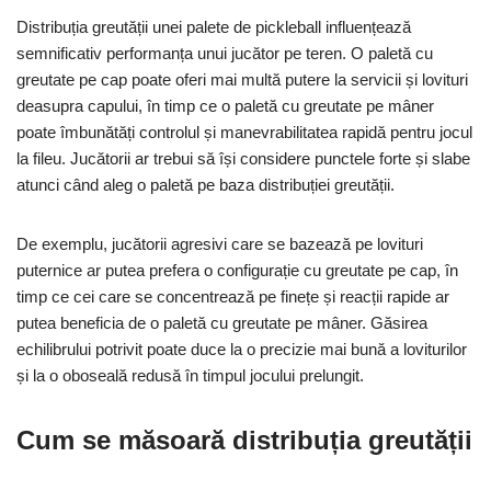
Distribuția greutății unei palete de pickleball influențează
semnificativ performanța unui jucător pe teren. O paletă cu
greutate pe cap poate oferi mai multă putere la servicii și lovituri
deasupra capului, în timp ce o paletă cu greutate pe mâner
poate îmbunătăți controlul și manevrabilitatea rapidă pentru jocul
la fileu. Jucătorii ar trebui să își considere punctele forte și slabe
atunci când aleg o paletă pe baza distribuției greutății.
De exemplu, jucătorii agresivi care se bazează pe lovituri
puternice ar putea prefera o configurație cu greutate pe cap, în
timp ce cei care se concentrează pe finețe și reacții rapide ar
putea beneficia de o paletă cu greutate pe mâner. Găsirea
echilibrului potrivit poate duce la o precizie mai bună a loviturilor
și la o oboseală redusă în timpul jocului prelungit.
Cum se măsoară distribuția greutății