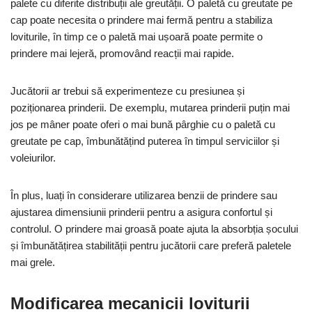
palete cu diferite distribuții ale greutății. O paletă cu greutate pe
cap poate necesita o prindere mai fermă pentru a stabiliza
loviturile, în timp ce o paletă mai ușoară poate permite o
prindere mai lejeră, promovând reacții mai rapide.
Jucătorii ar trebui să experimenteze cu presiunea și
poziționarea prinderii. De exemplu, mutarea prinderii puțin mai
jos pe mâner poate oferi o mai bună pârghie cu o paletă cu
greutate pe cap, îmbunătățind puterea în timpul serviciilor și
voleiurilor.
În plus, luați în considerare utilizarea benzii de prindere sau
ajustarea dimensiunii prinderii pentru a asigura confortul și
controlul. O prindere mai groasă poate ajuta la absorbția șocului
și îmbunătățirea stabilității pentru jucătorii care preferă paletele
mai grele.
Modificarea mecanicii loviturii