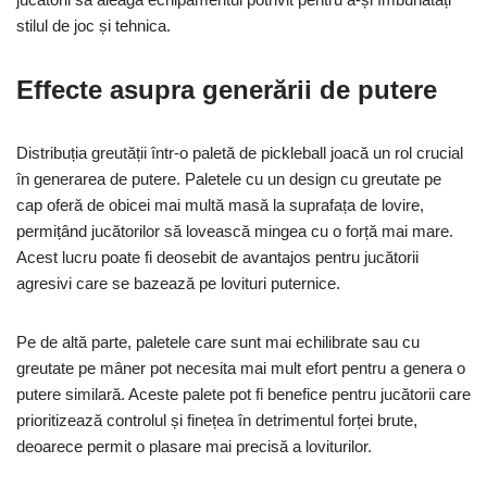
stilul de joc și tehnica.
Effecte asupra generării de putere
Distribuția greutății într-o paletă de pickleball joacă un rol crucial
în generarea de putere. Paletele cu un design cu greutate pe
cap oferă de obicei mai multă masă la suprafața de lovire,
permițând jucătorilor să lovească mingea cu o forță mai mare.
Acest lucru poate fi deosebit de avantajos pentru jucătorii
agresivi care se bazează pe lovituri puternice.
Pe de altă parte, paletele care sunt mai echilibrate sau cu
greutate pe mâner pot necesita mai mult efort pentru a genera o
putere similară. Aceste palete pot fi benefice pentru jucătorii care
prioritizează controlul și finețea în detrimentul forței brute,
deoarece permit o plasare mai precisă a loviturilor.