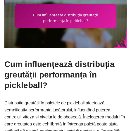
Cum influențează distribuția
greutății performanța în
pickleball?
Distribuția greutății în paletele de pickleball afectează
semnificativ performanța jucătorului, influențând puterea,
controlul, viteza și nivelurile de oboseală. Înțelegerea modului în
care greutatea este echilibrată în întreaga paletă poate ajuta
jucătorii să aleagă echipamentul potrivit pentru a-și îmbunătăți