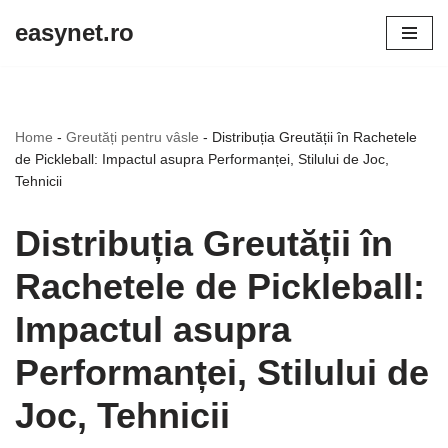
easynet.ro
Skip
to
content
Home
-
Greutăți pentru vâsle
-
Distribuția Greutății în Rachetele
de Pickleball: Impactul asupra Performanței, Stilului de Joc,
Tehnicii
Distribuția Greutății în
Rachetele de Pickleball:
Impactul asupra
Performanței, Stilului de
Joc, Tehnicii