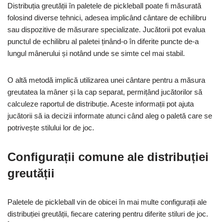
Distribuția greutății în paletele de pickleball poate fi măsurată
folosind diverse tehnici, adesea implicând cântare de echilibru
sau dispozitive de măsurare specializate. Jucătorii pot evalua
punctul de echilibru al paletei ținând-o în diferite puncte de-a
lungul mânerului și notând unde se simte cel mai stabil.
O altă metodă implică utilizarea unei cântare pentru a măsura
greutatea la mâner și la cap separat, permițând jucătorilor să
calculeze raportul de distribuție. Aceste informații pot ajuta
jucătorii să ia decizii informate atunci când aleg o paletă care se
potrivește stilului lor de joc.
Configurații comune ale distribuției
greutății
Paletele de pickleball vin de obicei în mai multe configurații ale
distribuției greutății, fiecare catering pentru diferite stiluri de joc.