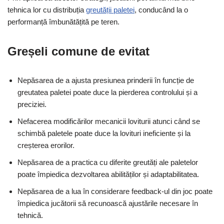
tehnica lor cu distribuția
greutății paletei
, conducând la o
performanță îmbunătățită pe teren.
Greșeli comune de evitat
Nepăsarea de a ajusta presiunea prinderii în funcție de
greutatea paletei poate duce la pierderea controlului și a
preciziei.
Nefacerea modificărilor mecanicii loviturii atunci când se
schimbă paletele poate duce la lovituri ineficiente și la
creșterea erorilor.
Nepăsarea de a practica cu diferite greutăți ale paletelor
poate împiedica dezvoltarea abilităților și adaptabilitatea.
Nepăsarea de a lua în considerare feedback-ul din joc poate
împiedica jucătorii să recunoască ajustările necesare în
tehnică.