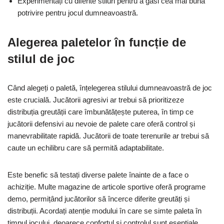
Experimentați cu diferite stiluri pentru a găsi cea mai bună
potrivire pentru jocul dumneavoastră.
Alegerea paletelor în funcție de
stilul de joc
Când alegeți o paletă, înțelegerea stilului dumneavoastră de joc
este crucială. Jucătorii agresivi ar trebui să prioritizeze
distribuția greutății care îmbunătățește puterea, în timp ce
jucătorii defensivi au nevoie de palete care oferă control și
manevrabilitate rapidă. Jucătorii de toate terenurile ar trebui să
caute un echilibru care să permită adaptabilitate.
Este benefic să testați diverse palete înainte de a face o
achiziție. Multe magazine de articole sportive oferă programe
demo, permițând jucătorilor să încerce diferite greutăți și
distribuții. Acordați atenție modului în care se simte paleta în
timpul jocului, deoarece confortul și controlul sunt esențiale