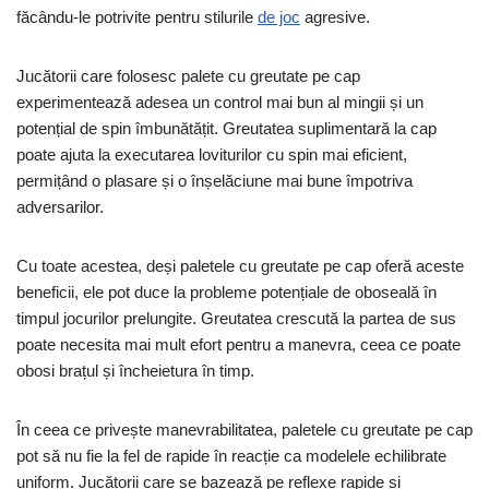
făcându-le potrivite pentru stilurile
de joc
agresive.
Jucătorii care folosesc palete cu greutate pe cap
experimentează adesea un control mai bun al mingii și un
potențial de spin îmbunătățit. Greutatea suplimentară la cap
poate ajuta la executarea loviturilor cu spin mai eficient,
permițând o plasare și o înșelăciune mai bune împotriva
adversarilor.
Cu toate acestea, deși paletele cu greutate pe cap oferă aceste
beneficii, ele pot duce la probleme potențiale de oboseală în
timpul jocurilor prelungite. Greutatea crescută la partea de sus
poate necesita mai mult efort pentru a manevra, ceea ce poate
obosi brațul și încheietura în timp.
În ceea ce privește manevrabilitatea, paletele cu greutate pe cap
pot să nu fie la fel de rapide în reacție ca modelele echilibrate
uniform. Jucătorii care se bazează pe reflexe rapide și