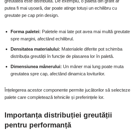
greutatea este distribuită. De exemplu, o paletă din grafit ar
putea fi mai ușoară, dar poate atinge totuși un echilibru cu
greutate pe cap prin design.
Forma paletei:
Paletele mai late pot avea mai multă greutate
spre margini, afectând echilibrul.
Densitatea materialului:
Materialele diferite pot schimba
distribuția greutății în funcție de plasarea lor în paletă.
Dimensiunea mânerului:
Un mâner mai lung poate muta
greutatea spre cap, afectând dinamica loviturilor.
Înțelegerea acestor componente permite jucătorilor să selecteze
palete care completează tehnicile și preferințele lor.
Importanța distribuției greutății
pentru performanță