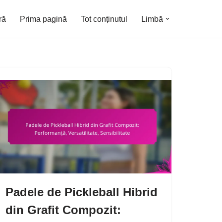
ră
Prima pagină
Tot conținutul
Limbă
Padele de Pickleball Hibrid
din Grafit Compozit: