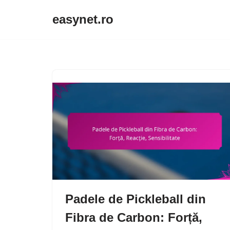
easynet.ro
Skip
to
content
Padele de Pickleball din
Fibra de Carbon: Forță,