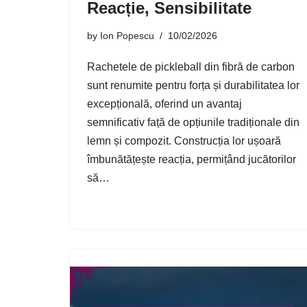
Reacție, Sensibilitate
by
Ion Popescu
10/02/2026
Rachetele de pickleball din fibră de carbon
sunt renumite pentru forța și durabilitatea lor
excepțională, oferind un avantaj
semnificativ față de opțiunile tradiționale din
lemn și compozit. Construcția lor ușoară
îmbunătățește reacția, permițând jucătorilor
să…