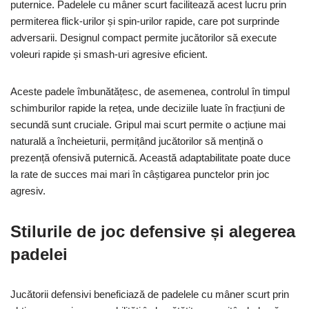
puternice. Padelele cu mâner scurt facilitează acest lucru prin
permiterea flick-urilor și spin-urilor rapide, care pot surprinde
adversarii. Designul compact permite jucătorilor să execute
voleuri rapide și smash-uri agresive eficient.
Aceste padele îmbunătățesc, de asemenea, controlul în timpul
schimburilor rapide la rețea, unde deciziile luate în fracțiuni de
secundă sunt cruciale. Gripul mai scurt permite o acțiune mai
naturală a încheieturii, permițând jucătorilor să mențină o
prezență ofensivă puternică. Această adaptabilitate poate duce
la rate de succes mai mari în câștigarea punctelor prin joc
agresiv.
Stilurile de joc defensive și alegerea
padelei
Jucătorii defensivi beneficiază de padelele cu mâner scurt prin