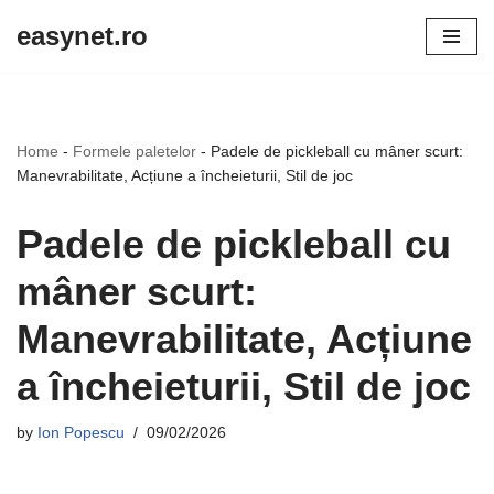
easynet.ro
Skip
to
content
Home
-
Formele paletelor
-
Padele de pickleball cu mâner scurt:
Manevrabilitate, Acțiune a încheieturii, Stil de joc
Padele de pickleball cu
mâner scurt:
Manevrabilitate, Acțiune
a încheieturii, Stil de joc
by
Ion Popescu
09/02/2026