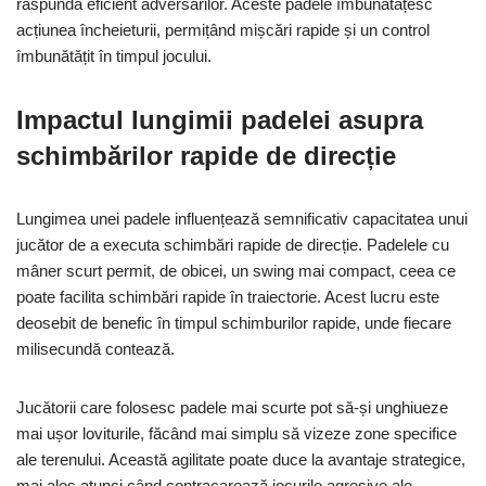
răspundă eficient adversarilor. Aceste padele îmbunătățesc
acțiunea încheieturii, permițând mișcări rapide și un control
îmbunătățit în timpul jocului.
Impactul lungimii padelei asupra
schimbărilor rapide de direcție
Lungimea unei padele influențează semnificativ capacitatea unui
jucător de a executa schimbări rapide de direcție. Padelele cu
mâner scurt permit, de obicei, un swing mai compact, ceea ce
poate facilita schimbări rapide în traiectorie. Acest lucru este
deosebit de benefic în timpul schimburilor rapide, unde fiecare
milisecundă contează.
Jucătorii care folosesc padele mai scurte pot să-și unghiueze
mai ușor loviturile, făcând mai simplu să vizeze zone specifice
ale terenului. Această agilitate poate duce la avantaje strategice,
mai ales atunci când contracarează jocurile agresive ale