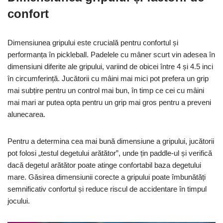
confort
Dimensiunea gripului este crucială pentru confortul și
performanța în pickleball. Padelele cu mâner scurt vin adesea în
dimensiuni diferite ale gripului, variind de obicei între 4 și 4.5 inci
în circumferință. Jucătorii cu mâini mai mici pot prefera un grip
mai subțire pentru un control mai bun, în timp ce cei cu mâini
mai mari ar putea opta pentru un grip mai gros pentru a preveni
alunecarea.
Pentru a determina cea mai bună dimensiune a gripului, jucătorii
pot folosi „testul degetului arătător”, unde țin paddle-ul și verifică
dacă degetul arătător poate atinge confortabil baza degetului
mare. Găsirea dimensiunii corecte a gripului poate îmbunătăți
semnificativ confortul și reduce riscul de accidentare în timpul
jocului.