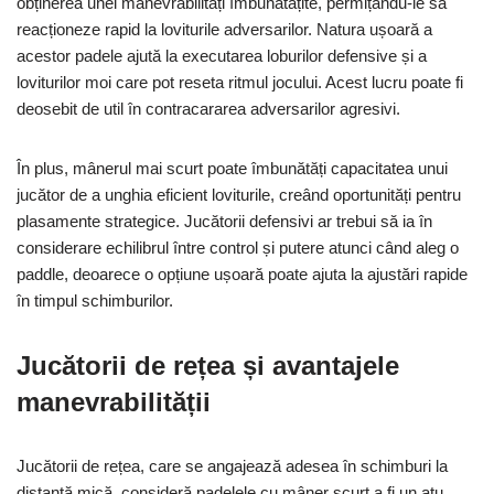
obținerea unei manevrabilități îmbunătățite, permițându-le să
reacționeze rapid la loviturile adversarilor. Natura ușoară a
acestor padele ajută la executarea loburilor defensive și a
loviturilor moi care pot reseta ritmul jocului. Acest lucru poate fi
deosebit de util în contracararea adversarilor agresivi.
În plus, mânerul mai scurt poate îmbunătăți capacitatea unui
jucător de a unghia eficient loviturile, creând oportunități pentru
plasamente strategice. Jucătorii defensivi ar trebui să ia în
considerare echilibrul între control și putere atunci când aleg o
paddle, deoarece o opțiune ușoară poate ajuta la ajustări rapide
în timpul schimburilor.
Jucătorii de rețea și avantajele
manevrabilității
Jucătorii de rețea, care se angajează adesea în schimburi la
distanță mică, consideră padelele cu mâner scurt a fi un atu