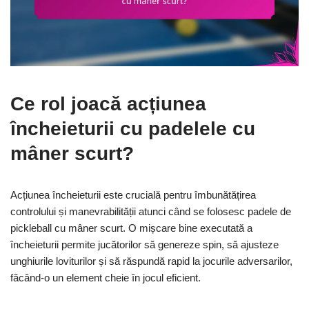
Ce rol joacă acțiunea
încheieturii cu padelele cu
mâner scurt?
Acțiunea încheieturii este crucială pentru îmbunătățirea
controlului și manevrabilității atunci când se folosesc padele de
pickleball cu mâner scurt. O mișcare bine executată a
încheieturii permite jucătorilor să genereze spin, să ajusteze
unghiurile loviturilor și să răspundă rapid la jocurile adversarilor,
făcând-o un element cheie în jocul eficient.