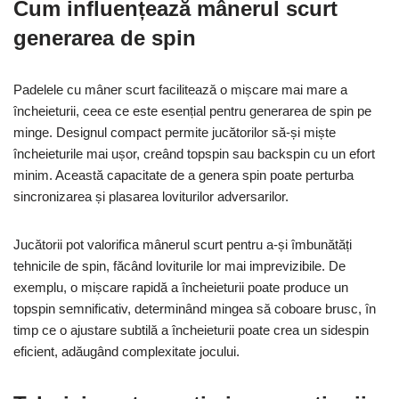
Cum influențează mânerul scurt
generarea de spin
Padelele cu mâner scurt facilitează o mișcare mai mare a
încheieturii, ceea ce este esențial pentru generarea de spin pe
minge. Designul compact permite jucătorilor să-și miște
încheieturile mai ușor, creând topspin sau backspin cu un efort
minim. Această capacitate de a genera spin poate perturba
sincronizarea și plasarea loviturilor adversarilor.
Jucătorii pot valorifica mânerul scurt pentru a-și îmbunătăți
tehnicile de spin, făcând loviturile lor mai imprevizibile. De
exemplu, o mișcare rapidă a încheieturii poate produce un
topspin semnificativ, determinând mingea să coboare brusc, în
timp ce o ajustare subtilă a încheieturii poate crea un sidespin
eficient, adăugând complexitate jocului.