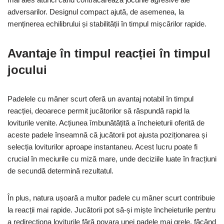
adversarilor. Designul compact ajută, de asemenea, la
menținerea echilibrului și stabilității în timpul mișcărilor rapide.
Avantaje în timpul reacției în timpul
jocului
Padelele cu mâner scurt oferă un avantaj notabil în timpul
reacției, deoarece permit jucătorilor să răspundă rapid la
loviturile venite. Acțiunea îmbunătățită a încheieturii oferită de
aceste padele înseamnă că jucătorii pot ajusta poziționarea și
selecția loviturilor aproape instantaneu. Acest lucru poate fi
crucial în meciurile cu miză mare, unde deciziile luate în fracțiuni
de secundă determină rezultatul.
În plus, natura ușoară a multor padele cu mâner scurt contribuie
la reacții mai rapide. Jucătorii pot să-și miște încheieturile pentru
a redirecționa loviturile fără povara unei padele mai grele, făcând