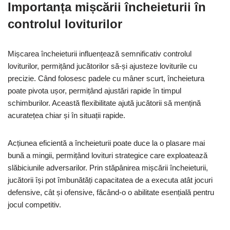
Importanța mișcării încheieturii în
controlul loviturilor
Mișcarea încheieturii influențează semnificativ controlul
loviturilor, permițând jucătorilor să-și ajusteze loviturile cu
precizie. Când folosesc padele cu mâner scurt, încheietura
poate pivota ușor, permițând ajustări rapide în timpul
schimburilor. Această flexibilitate ajută jucătorii să mențină
acuratețea chiar și în situații rapide.
Acțiunea eficientă a încheieturii poate duce la o plasare mai
bună a mingii, permițând lovituri strategice care exploatează
slăbiciunile adversarilor. Prin stăpânirea mișcării încheieturii,
jucătorii își pot îmbunătăți capacitatea de a executa atât jocuri
defensive, cât și ofensive, făcând-o o abilitate esențială pentru
jocul competitiv.