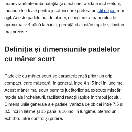
manevrabilitate îmbunătățită și o acțiune rapidă a încheieturii,
făcându-le ideale pentru jucătorii care preferă un
stil de joc
mai
agil. Aceste padele au, de obicei, o lungime a mânerului de
aproximativ 4 până la 5 inci, permițând ajustări rapide și lovituri
mai precise.
Definiția și dimensiunile padelelor
cu mâner scurt
Padelele cu mâner scurt se caracterizează printr-un grip
compact, care măsoară, în general, între 4 și 5 inci în lungime.
Acest mâner mai scurt permite jucătorilor să execute mișcări
rapide ale încheieturii, facilitând reacții rapide în timpul jocului.
Dimensiunile generale ale padelei variază de obicei între 7.5 și
8.5 inci în lățime și 15 până la 16 inci în lungime, oferind un
echilibru între control și putere.