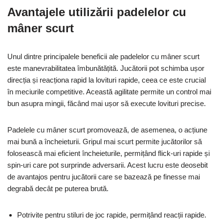
Avantajele utilizării padelelor cu
mâner scurt
Unul dintre principalele beneficii ale padelelor cu mâner scurt
este manevrabilitatea îmbunătățită. Jucătorii pot schimba ușor
direcția și reacționa rapid la lovituri rapide, ceea ce este crucial
în meciurile competitive. Această agilitate permite un control mai
bun asupra mingii, făcând mai ușor să execute lovituri precise.
Padelele cu mâner scurt promovează, de asemenea, o acțiune
mai bună a încheieturii. Gripul mai scurt permite jucătorilor să
folosească mai eficient încheieturile, permițând flick-uri rapide și
spin-uri care pot surprinde adversarii. Acest lucru este deosebit
de avantajos pentru jucătorii care se bazează pe finesse mai
degrabă decât pe puterea brută.
Potrivite pentru stiluri de joc rapide, permițând reacții rapide.