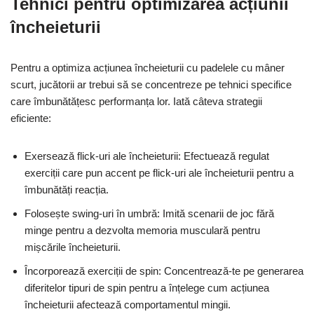
Tehnici pentru optimizarea acțiunii
încheieturii
Pentru a optimiza acțiunea încheieturii cu padelele cu mâner
scurt, jucătorii ar trebui să se concentreze pe tehnici specifice
care îmbunătățesc performanța lor. Iată câteva strategii
eficiente:
Exersează flick-uri ale încheieturii: Efectuează regulat
exerciții care pun accent pe flick-uri ale încheieturii pentru a
îmbunătăți reacția.
Folosește swing-uri în umbră: Imită scenarii de joc fără
minge pentru a dezvolta memoria musculară pentru
mișcările încheieturii.
Încorporează exerciții de spin: Concentrează-te pe generarea
diferitelor tipuri de spin pentru a înțelege cum acțiunea
încheieturii afectează comportamentul mingii.