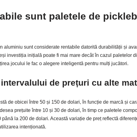
abile sunt paletele de pickleb
n aluminiu sunt considerate rentabile datorită durabilității și av
eși investiția inițială poate fi mai mare decât în cazul paletelor
rea jocului le fac o alegere inteligentă pentru mulți jucători.
ntervalului de prețuri cu alte mat
tă de obicei între 50 și 150 de dolari, în funcție de marcă și car
desea prețuite între 10 și 30 de dolari, în timp ce paletele comp
0 până la 200 de dolari. Această variație de preț reflectă diferenț
utilizarea intenționată.