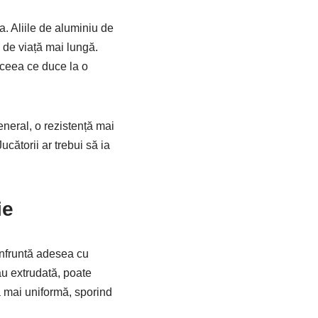
a. Aliile de aluminiu de
ă de viață mai lungă.
, ceea ce duce la o
eneral, o rezistență mai
ucătorii ar trebui să ia
ie
onfruntă adesea cu
sau extrudată, poate
ră mai uniformă, sporind