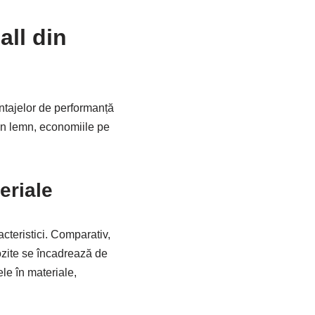
all din
antajelor de performanță
 din lemn, economiile pe
eriale
acteristici. Comparativ,
ozite se încadrează de
ele în materiale,