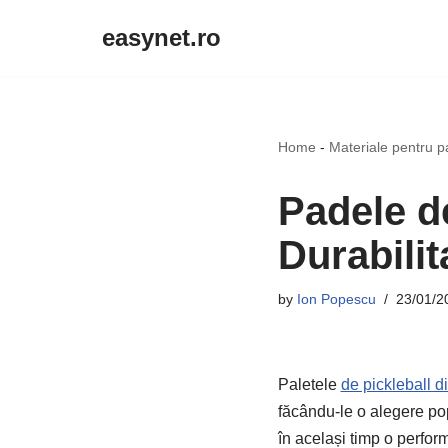
easynet.ro
Skip
to
content
Home
-
Materiale pentru p
Padele de
Durabilit
by
Ion Popescu
23/01/2
Paletele
de pickleball d
făcându-le o alegere popu
în același timp o perform