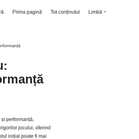
ră
Prima pagină
Tot conținutul
Limbă
Performanță
u:
formanță
 și performanță,
igorilor jocului, oferind
l inițial poate fi mai