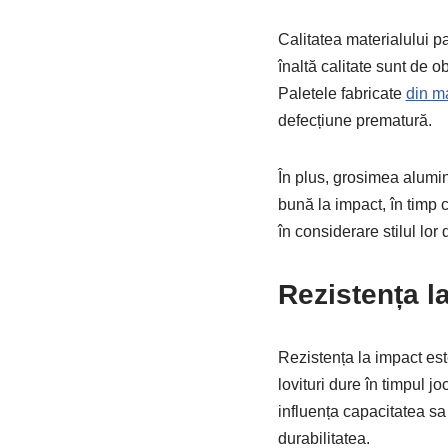
Calitatea materialului p
înaltă calitate sunt de o
Paletele fabricate
din ma
defecțiune prematură.
În plus, grosimea alumini
bună la impact, în timp c
în considerare stilul lor 
Rezistența l
Rezistența la impact es
lovituri dure în timpul j
influența capacitatea sa 
durabilitatea.