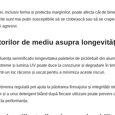
i, inclusiv forma și protecția marginilor, poate afecta cât de bin
rite sunt mai puțin susceptibile să se ciobească sau să se crape
i agresivi.
torilor de mediu asupra longevităț
fluența semnificativ longevitatea paletelor de pickleball din alu
xtreme și lumina UV poate duce la coroziune și degradare în timp.
ntr-un loc răcoros și uscat pentru a minimiza aceste riscuri.
eținerea regulată pot ajuta la păstrarea finisajului și integrității st
i și a unui detergent blând după fiecare utilizare poate preven
ecta performanța.