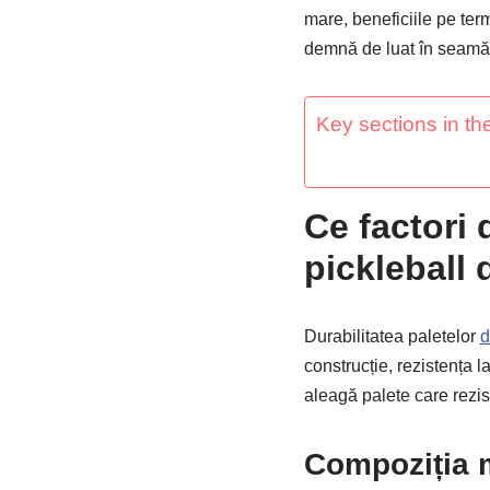
mare, beneficiile pe term
demnă de luat în seamă
Key sections in the
Ce factori 
pickleball 
Durabilitatea paletelor
d
construcție, rezistența l
aleagă palete care rezis
Compoziția ma