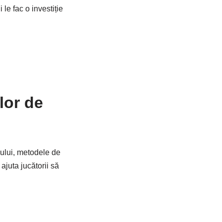
le fac o investiție
lor de
lului, metodele de
ajuta jucătorii să