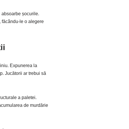
e absoarbe șocurile.
, făcându-le o alegere
ii
miniu. Expunerea la
 Jucătorii ar trebui să
ructurale a paletei.
i acumularea de murdărie