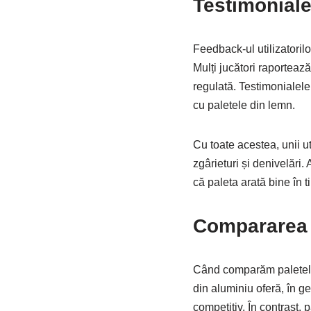
Testimoniale 
Feedback-ul utilizatoril
Mulți jucători raportează
regulată. Testimonialel
cu paletele din lemn.
Cu toate acestea, unii ut
zgârieturi și denivelări.
că paleta arată bine în 
Compararea c
Când comparăm paletele
din aluminiu oferă, în ge
competitiv. În contrast, 