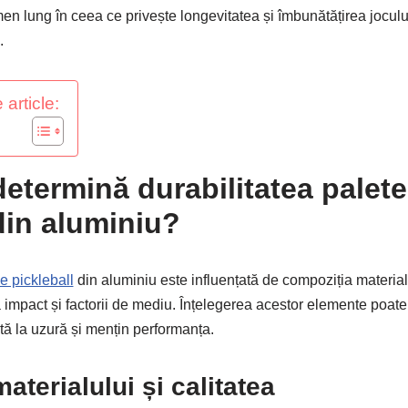
en lung în ceea ce privește longevitatea și îmbunătățirea jocului 
.
 article:
determină durabilitatea palete
din aluminiu?
e pickleball
din aluminiu este influențată de compoziția materia
a impact și factorii de mediu. Înțelegerea acestor elemente poate 
tă la uzură și mențin performanța.
terialului și calitatea