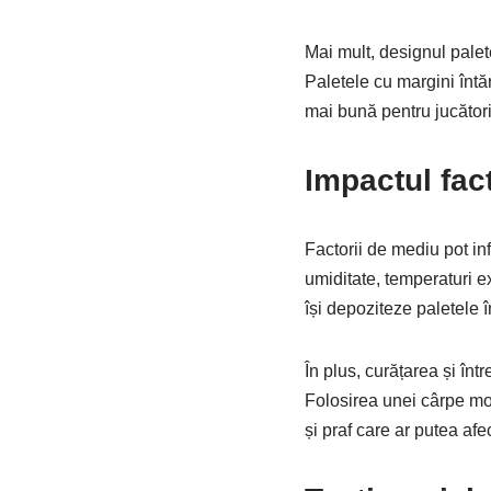
Mai mult, designul palete
Paletele cu margini întă
mai bună pentru jucători
Impactul fac
Factorii de mediu pot in
umiditate, temperaturi e
își depoziteze paletele î
În plus, curățarea și într
Folosirea unei cârpe mo
și praf care ar putea af