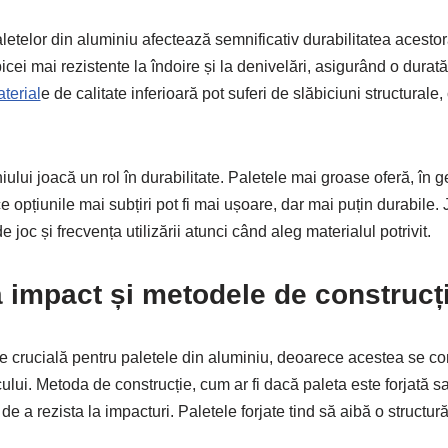
aletelor din aluminiu afectează semnificativ durabilitatea acestor
bicei mai rezistente la îndoire și la denivelări, asigurând o durat
terial
e de calitate inferioară pot suferi de slăbiciuni structurale
ului joacă un rol în durabilitate. Paletele mai groase oferă, în g
e opțiunile mai subțiri pot fi mai ușoare, dar mai puțin durabile. J
de joc și frecvența utilizării atunci când aleg materialul potrivit.
a impact și metodele de construcț
te crucială pentru paletele din aluminiu, deoarece acestea se c
ocului. Metoda de construcție, cum ar fi dacă paleta este forjată 
de a rezista la impacturi. Paletele forjate tind să aibă o structu