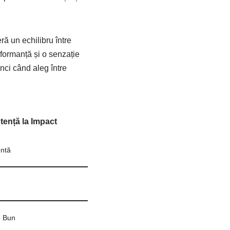
ră un echilibru între
erformanță și o senzație
tunci când aleg între
tență la Impact
ntă
e Bun