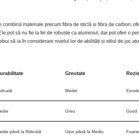
 combină materiale precum fibra de sticlă și fibra de carbon, ofe
 Ele pot să nu fie la fel de robuste ca aluminiul, dar pot oferi o p
ebui să ia în considerare nivelul lor de abilități și stilul de joc a
urabilitate
Greutate
Rezis
idicată
Medie
Excele
edie
Greu
Good
edie până la Ridicată
Ușor până la Mediu
Foart