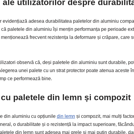
ale utilizatorilor despre durabilit
or evidențiază adesea durabilitatea paletelor din aluminiu compar
 că paletele din aluminiu își mențin performanța pe perioade extin
e menționează frecvent rezistența la deformare și crăpare, car
ilizatori observă că, deși paletele din aluminiu sunt durabile, pot
 Alegerea unei palete cu un strat protector poate atenua aceste î
timp ce performează bine.
u paletele din lemn și compozit
 din aluminiu cu opțiunile
din lemn
și compozit, mai mulți factori
neral, o durabilitate și o rezistență la impact superioare, făcând
paletele din lemn sunt adesea mai grele și mai puțin durabile, dar