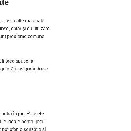
ate
ativ cu alte materiale.
se, chiar și cu utilizare
e sunt probleme comune
 fi predispuse la
ngrijorări, asigurându-se
 intră în joc. Paletele
u-le ideale pentru jocul
 pot oferi o senzație și